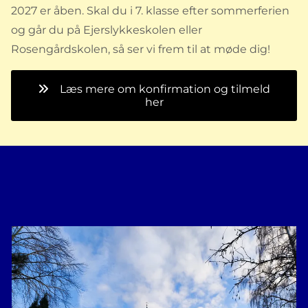
2027 er åben. Skal du i 7. klasse efter sommerferien
og går du på Ejerslykkeskolen eller
Rosengårdskolen, så ser vi frem til at møde dig!
Læs mere om konfirmation og tilmeld
her