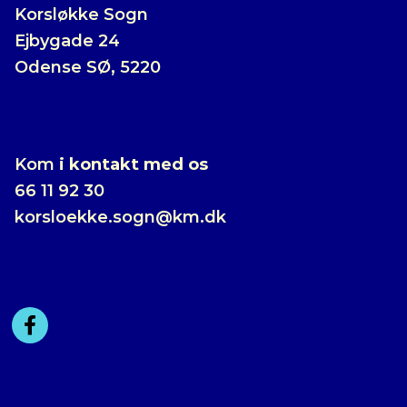
Korsløkke Sogn
Ejbygade 24
Odense SØ, 5220
Kom
i kontakt med os
66 11 92 30
korsloekke.sogn@km.dk