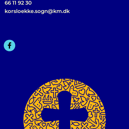
66 11 92 30
korsloekke.sogn@km.dk