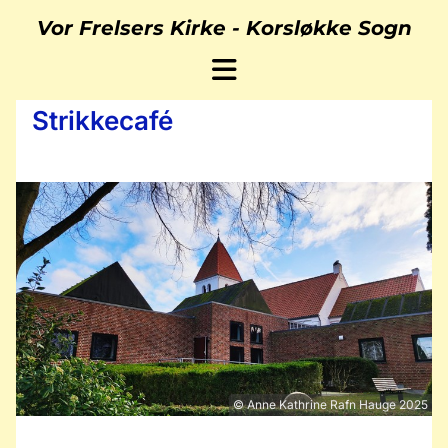
Vor Frelsers Kirke -
Korsløkke Sogn
Strikkecafé
© Anne Kathrine Rafn Hauge 2025