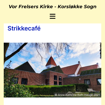
Vor Frelsers Kirke -
Korsløkke Sogn
Strikkecafé
© Anne Kathrine Rafn Hauge 2025