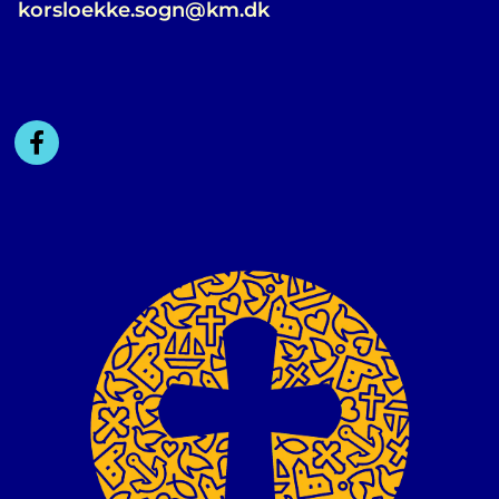
korsloekke.sogn@km.dk