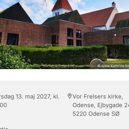
© Anne Kathrine R
sdag 13. maj 2027, kl.
Vor Frelsers kirke,
:00
Odense, Ejbygade 2
5220 Odense SØ