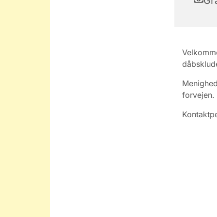
Gra
Velkommen
dåbsklude
Menigheds
forvejen.
Kontaktpe