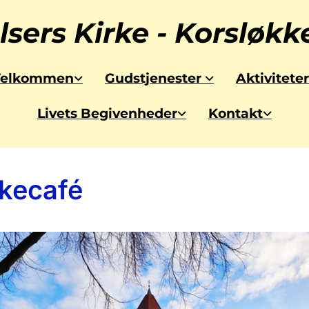
lsers Kirke - Korsløk
Velkommen
Gudstjenester
Aktiviteter
Livets Begivenheder
Kontakt
kkecafé