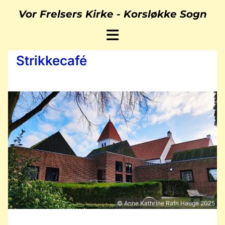
Vor Frelsers Kirke -
Korsløkke Sogn
Strikkecafé
© Anne Kathrine Rafn Hauge 2025