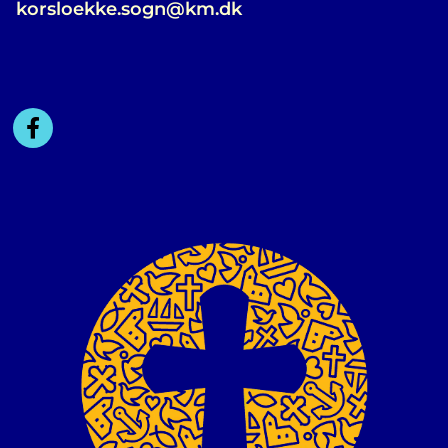
korsloekke.sogn@km.dk