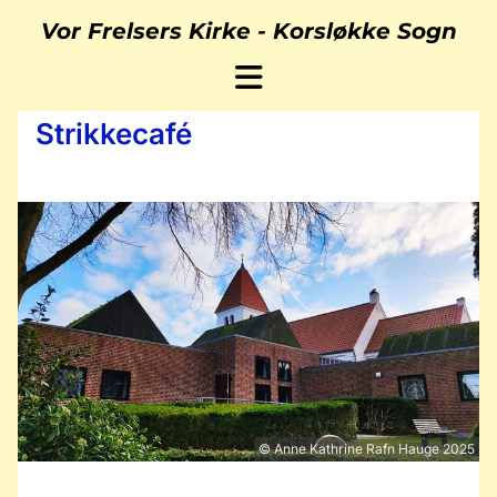
Vor Frelsers Kirke -
Korsløkke Sogn
Strikkecafé
© Anne Kathrine Rafn Hauge 2025