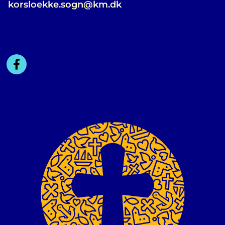
korsloekke.sogn@km.dk