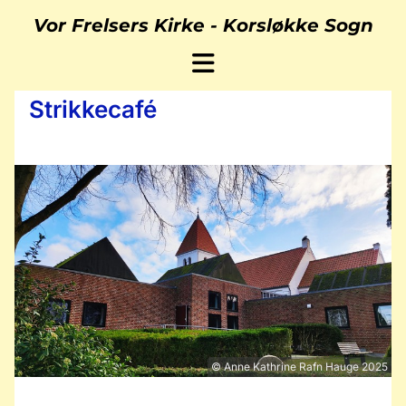
Vor Frelsers Kirke -
Korsløkke Sogn
Strikkecafé
© Anne Kathrine Rafn Hauge 2025