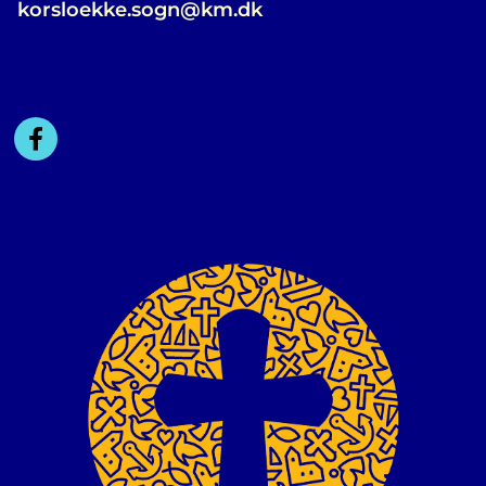
korsloekke.sogn@km.dk