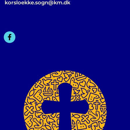
korsloekke.sogn@km.dk