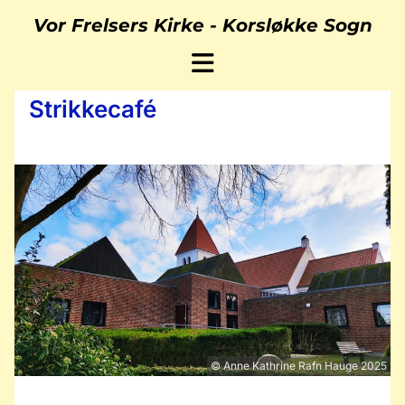
Vor Frelsers Kirke -
Korsløkke Sogn
Strikkecafé
© Anne Kathrine Rafn Hauge 2025