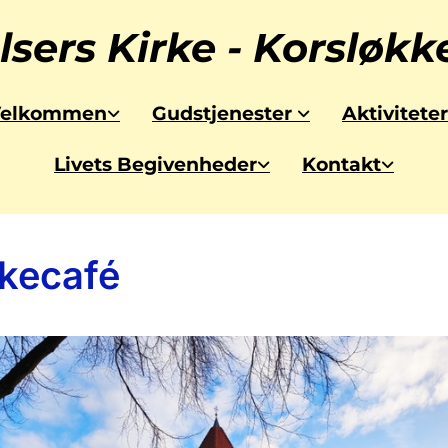
lsers Kirke - Korsløk
Velkommen
Gudstjenester
Aktiviteter
Livets Begivenheder
Kontakt
kkecafé