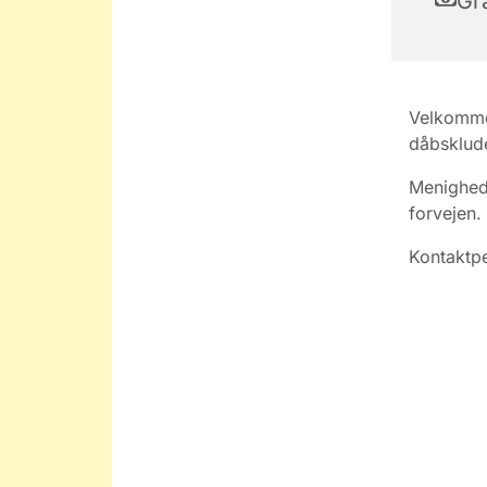
Gra
Velkommen
dåbsklude
Menigheds
forvejen.
Kontaktpe