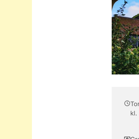
To
kl.