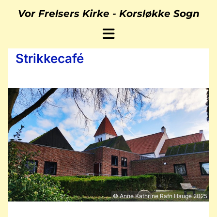
Vor Frelsers Kirke -
Korsløkke Sogn
Strikkecafé
© Anne Kathrine Rafn Hauge 2025