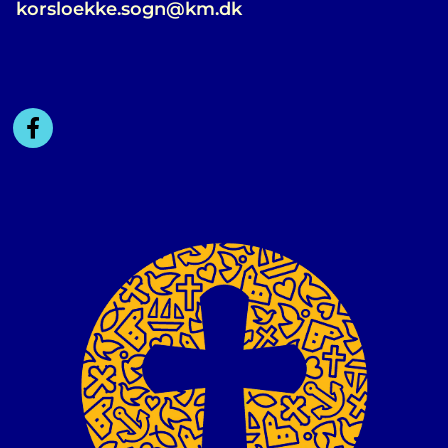
korsloekke.sogn@km.dk