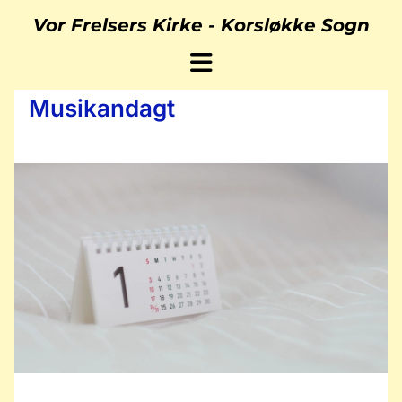
Vor Frelsers Kirke -
Korsløkke Sogn
Musikandagt