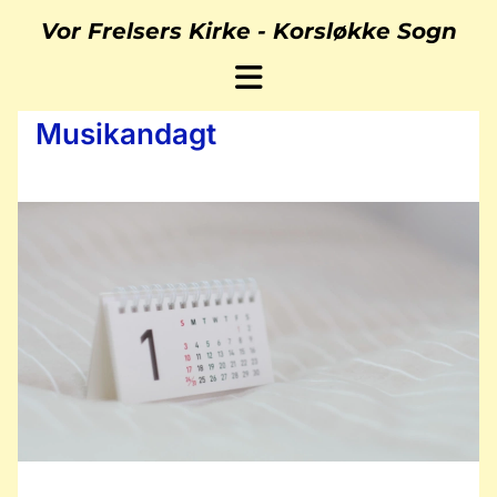
Vor Frelsers Kirke -
Korsløkke Sogn
Musikandagt