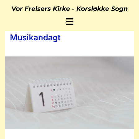
Vor Frelsers Kirke -
Korsløkke Sogn
Musikandagt