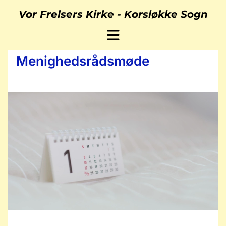
Vor Frelsers Kirke -
Korsløkke Sogn
Menighedsrådsmøde