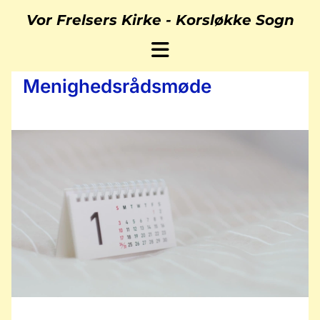
Vor Frelsers Kirke -
Korsløkke Sogn
Menighedsrådsmøde